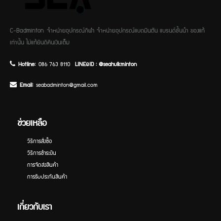
C-Badminton จำหน่ายอุปกรณ์กีฬา จำหน่ายอุปกรณ์แบดมินตัน แบรนด์ชั้นนำ ของแท้
เท่านั้น ไม่แท้ยินดีคืนเงินเต็ม
Hotline:
086 763 8110
LINE๑ID : @seahulkminton
Email:
seabadminton@gmail.com
ช่วยเหลือ
วิธีการสั่งซื้อ
วิธีการชำระเงิน
การจัดส่งสินค้า
การรับประกันสินค้า
Faqs
เกี่ยวกับเรา