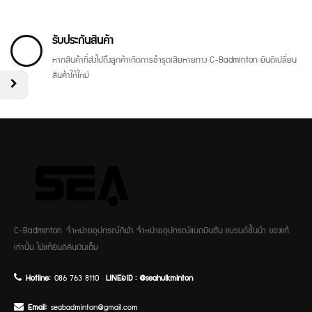
รับประกันสินค้า
หากสินค้าที่ส่งไปถึงลูกค้าเกิดการชำรุดเสียหายทาง C-Badminton ยินดีเปลี่ยน
สินค้าให้ใหม่
C-Badminton จำหน่ายอุปกรณ์กีฬา จำหน่ายอุปกรณ์แบดมินตัน แบรนด์ชั้นนำ ของแท้
เท่านั้น ไม่แท้ยินดีคืนเงินเต็ม
Hotline:
086 763 8110
LINE๑ID : @seahulkminton
Email:
seabadminton@gmail.com